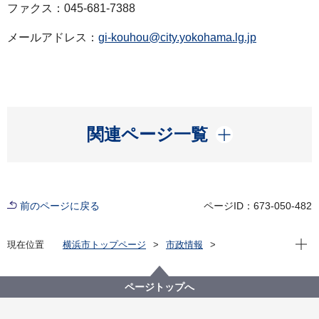
ファクス：045-681-7388
メールアドレス：
gi-kouhou@city.yokohama.lg.jp
開く
関連ページ一覧
前のページに戻る
ページID：673-050-482
現在位
現在位置
横浜市トップページ
市政情報
広報・広聴・報道
記者発表
議会局
記者発表 2025年度
会派の構成の変更について
ページトップへ