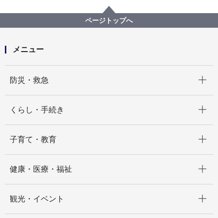
広報・広聴・報道
記者発表
議会局
記者発表 2023年度
本日の本会議で議案24件が可決されました。（令和５
ページトップへ
年第２回市会定例会 本会議第３日 可決議案数）
メニュー
開く
防災・救急
開く
くらし・手続き
開く
子育て・教育
開く
健康・医療・福祉
開く
観光・イベント