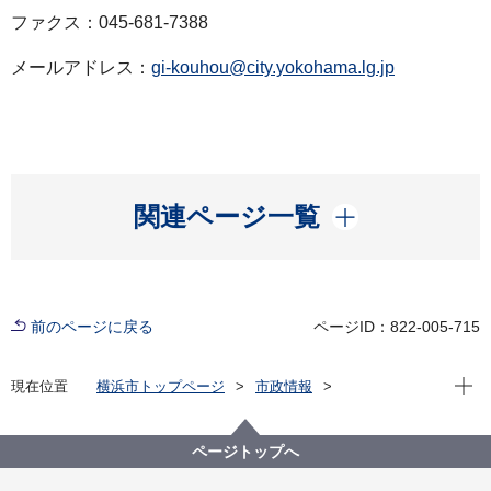
ファクス：045-681-7388
メールアドレス：
gi-kouhou@city.yokohama.lg.jp
開く
関連ページ一覧
前のページに戻る
ページID：822-005-715
現在位
現在位置
横浜市トップページ
市政情報
広報・広聴・報道
記者発表
議会局
記者発表 2022年度
令和５年第１回市会定例会の会議日程について
ページトップへ