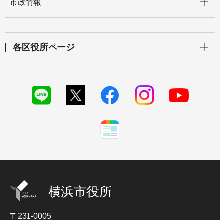
市政情報
開く
各区役所ページ
横浜市役所
〒231-0005