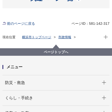
前のページに戻る
ページID：581-142-317
現在位
現在位置
横浜市トップページ
市政情報
広報・広聴・報道
記者発表
瀬谷区
記者発表 2023年度
瀬谷オープンガーデン2024
ページトップへ
メニュー
開く
防災・救急
開く
くらし・手続き
開く