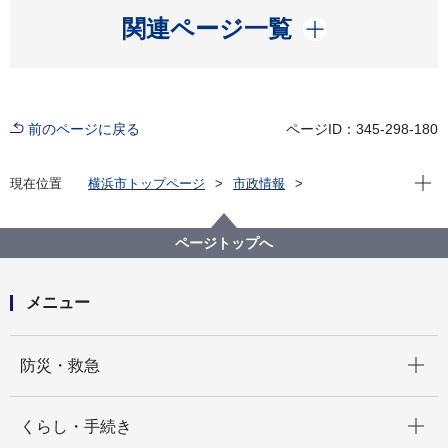
開く
関連ページ一覧
前のページに戻る
ページID：345-298-180
現在位
現在位置
横浜市トップページ
市政情報
広報・広聴・報道
記者発表
瀬谷区
記者発表 2021年度
「瀬谷区」と「株式会社ジェイコム湘南・神奈川 か
ページトップへ
ながわセントラル局」が「災害時における地域支援の
協力および放送等に関する協定」を締結しました
メニュー
開く
防災・救急
開く
くらし・手続き