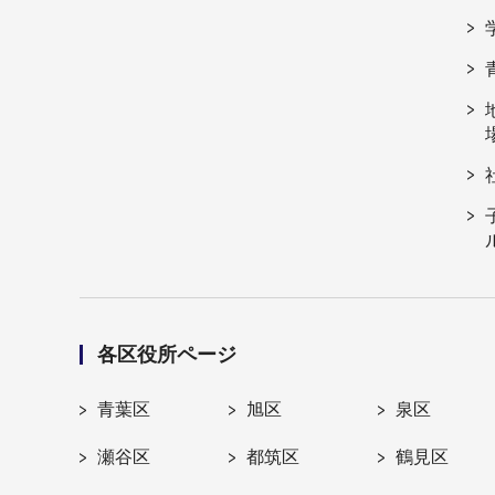
各区役所ページ
青葉区
旭区
泉区
瀬谷区
都筑区
鶴見区