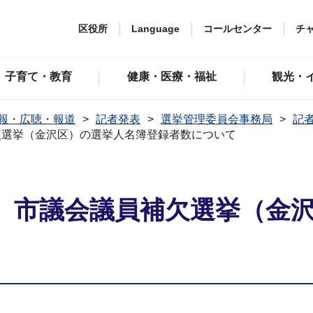
区役所
Language
コールセンター
チ
子育て・教育
健康・医療・福祉
観光・
報・広聴・報道
記者発表
選挙管理委員会事務局
記者
欠選挙（金沢区）の選挙人名簿登録者数について
 市議会議員補欠選挙（金