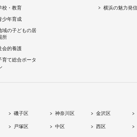
学校・教育
横浜の魅力発
青少年育成
地域の子どもの居
場所
社会的養護
子育て総合ポータ
ル
磯子区
神奈川区
金沢区
戸塚区
中区
西区