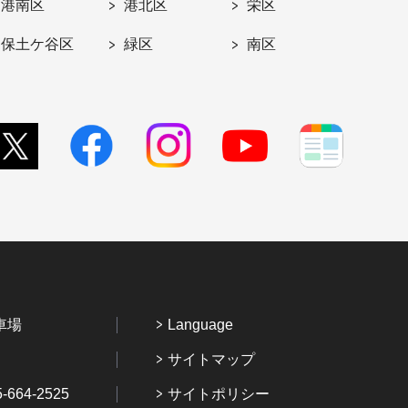
港南区
港北区
栄区
保土ケ谷区
緑区
南区
車場
Language
サイトマップ
64-2525
サイトポリシー