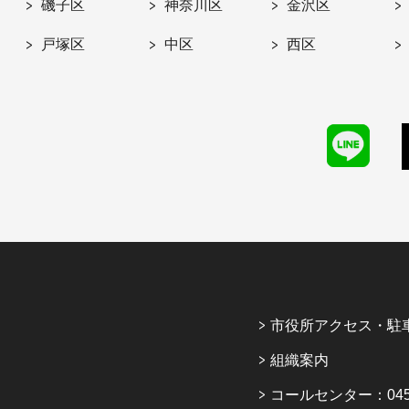
磯子区
神奈川区
金沢区
戸塚区
中区
西区
市役所アクセス・駐
組織案内
コールセンター：045-6