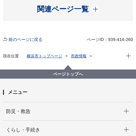
開く
関連ページ一覧
前のページに戻る
ページID：939-414-260
現在位
現在位置
横浜市トップページ
市政情報
広報・広聴・報道
記者発表
西区
記者発表 2026年度
三沢電機株式会社から横浜市南浅間保育園 に絵本を寄
ページトップへ
贈いただきました
メニュー
開く
防災・救急
開く
くらし・手続き