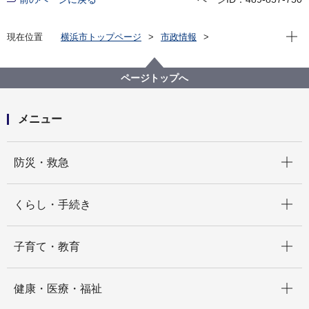
現在位
現在位置
横浜市トップページ
市政情報
広報・広聴・報道
記者発表
西区
記者発表 2025年度
市認定歴史的建造物 霞橋（西区）の灯具を復元！～12
ページトップへ
月23日（火曜日）に点灯式を開催します～
メニュー
開く
防災・救急
開く
くらし・手続き
開く
子育て・教育
開く
健康・医療・福祉