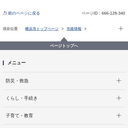
前のページに戻る
ページID：666-128-340
現在位
現在位置
横浜市トップページ
市政情報
広報・広聴・報道
記者発表
中区
記者発表 2026年度
「フラワー＆グリーンフェスタ2026」を開催します！
ページトップへ
メニュー
開く
防災・救急
開く
くらし・手続き
開く
子育て・教育
開く