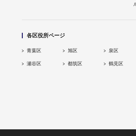
各区役所ページ
青葉区
旭区
泉区
瀬谷区
都筑区
鶴見区