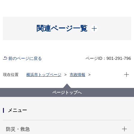
開く
関連ページ一覧
前のページに戻る
ページID：901-291-796
現在位
現在位置
横浜市トップページ
市政情報
広報・広聴・報道
記者発表
中区
記者発表 2021年度
【記者発表】横浜市の花『バラ』をイメージしたロー
ページトップへ
ズキャンドルを作りました
メニュー
開く
防災・救急