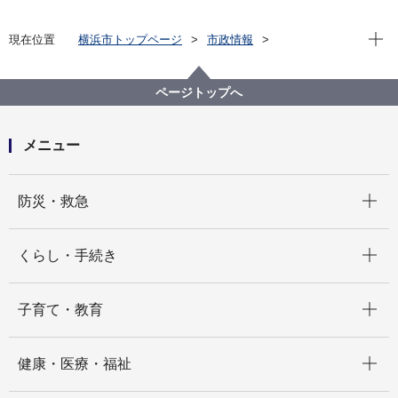
現在位
現在位置
横浜市トップページ
市政情報
広報・広聴・報道
記者発表
南区
記者発表 2024年度
桜の季節に合わせて南区魅力発見ポータルサイトを開
ページトップへ
設しました！
メニュー
開く
防災・救急
開く
くらし・手続き
開く
子育て・教育
開く
健康・医療・福祉