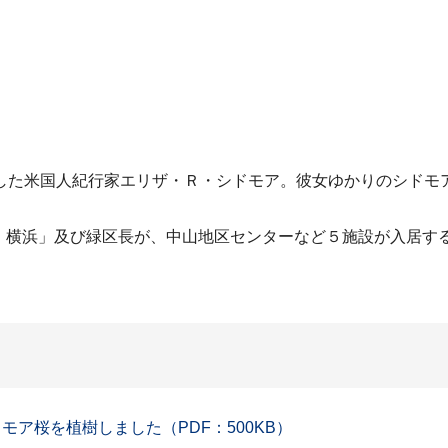
した米国人紀行家エリザ・Ｒ・シドモア。彼女ゆかりのシドモ
の会 横浜」及び緑区長が、中山地区センターなど５施設が入居
モア桜を植樹しました（PDF：500KB）