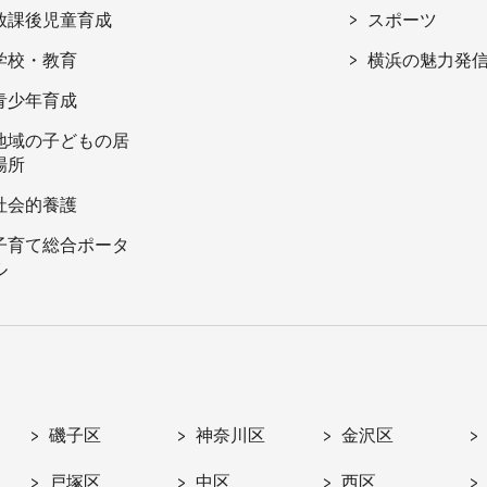
放課後児童育成
スポーツ
学校・教育
横浜の魅力発
青少年育成
地域の子どもの居
場所
社会的養護
子育て総合ポータ
ル
磯子区
神奈川区
金沢区
戸塚区
中区
西区