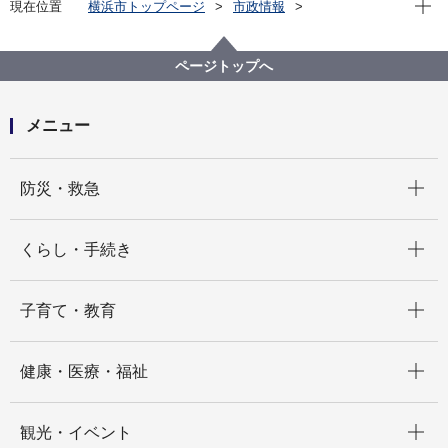
現在位置
横浜市トップページ
市政情報
広報・広聴・報道
記者発表
教育委員会事務局
記者発表 2026年度
横浜市立戸塚高校普通科音楽コース講師等による中学
ページトップへ
生のための管弦・打楽器・ピアノ実技講習会を開催し
ます
メニュー
開く
防災・救急
開く
くらし・手続き
開く
子育て・教育
開く
健康・医療・福祉
開く
観光・イベント