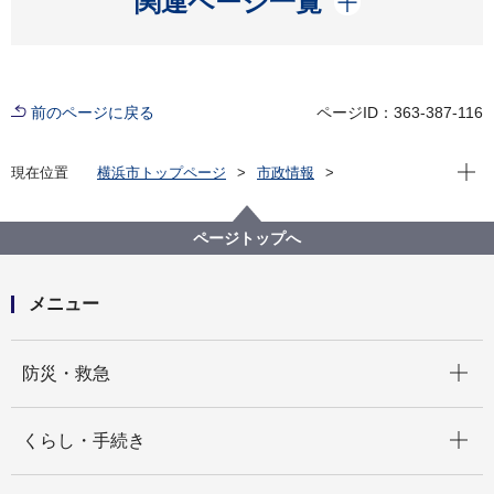
関連ページ一覧
前のページに戻る
ページID：363-387-116
現在位
現在位置
横浜市トップページ
市政情報
広報・広聴・報道
記者発表
交通局
記者発表 2026年度
横浜市営バスの運賃改定にかかる上限変更認可申請に
ページトップへ
ついて
メニュー
開く
防災・救急
開く
くらし・手続き
開く