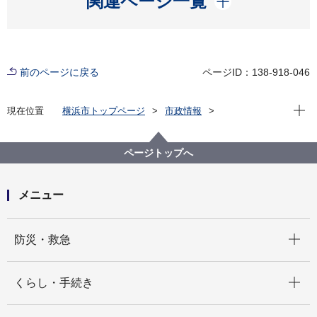
関連ページ一覧
前のページに戻る
ページID：138-918-046
現在位
現在位置
横浜市トップページ
市政情報
広報・広聴・報道
記者発表
港南区
記者発表 2022年度
【記者発表】港南区役所は「オンライン手続」を開始
ページトップへ
します！
メニュー
開く
防災・救急
開く
くらし・手続き
開く