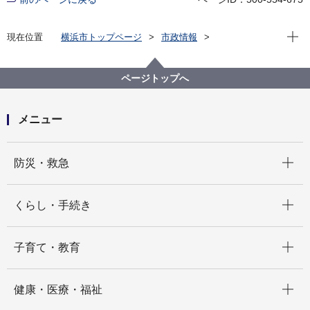
現在位
現在位置
横浜市トップページ
市政情報
広報・広聴・報道
記者発表
港北区
記者発表 2024年度
横浜F・マリノスの全面協力！ みんなでトライして健
ページトップへ
康に♪『港北MMダンス』の動画が完成しました!!
メニュー
開く
防災・救急
開く
くらし・手続き
開く
子育て・教育
開く
健康・医療・福祉