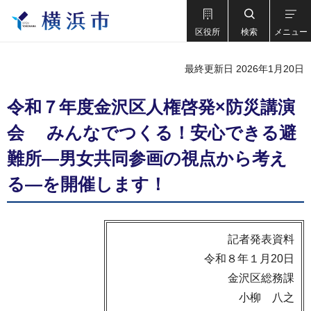
区役所
検索
メニュー
最終更新日 2026年1月20日
令和７年度金沢区人権啓発×防災講演
会 みんなでつくる！安心できる避
難所―男女共同参画の視点から考え
る―を開催します！
記者発表資料
令和８年１月20日
金沢区総務課
小柳 八之