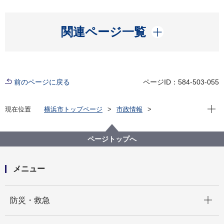
開く
関連ページ一覧
前のページに戻る
ページID：584-503-055
現在位
現在位置
横浜市トップページ
市政情報
広報・広聴・報道
記者発表
金沢区
記者発表 2025年度
令和７年度金沢区人権啓発×防災講演会 みんなでつ
ページトップへ
くる！安心できる避難所―男女共同参画の視点から考
える―を開催します！
メニュー
開く
防災・救急
開く