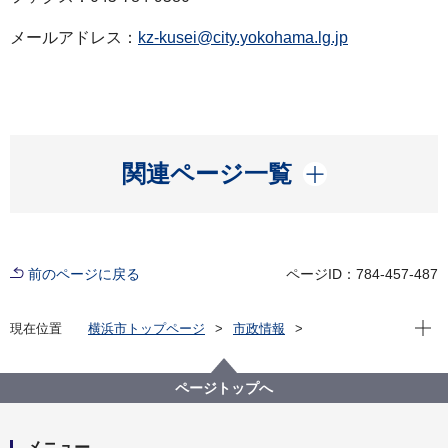
メールアドレス：
kz-kusei@city.yokohama.lg.jp
開く
関連ページ一覧
前のページに戻る
ページID：784-457-487
現在位
現在位置
横浜市トップページ
市政情報
広報・広聴・報道
記者発表
金沢区
記者発表 2023年度
＃いただき金沢区 Instagram投稿キャンペーンを実施
ページトップへ
します
メニュー