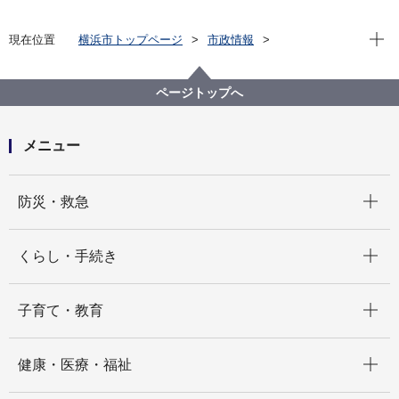
現在位
現在位置
横浜市トップページ
市政情報
広報・広聴・報道
記者発表
下水道河川局
記者発表 2024年度
下水再生リン入り肥料が農家さんの手に！
ページトップへ
メニュー
開く
防災・救急
開く
くらし・手続き
開く
子育て・教育
開く
健康・医療・福祉