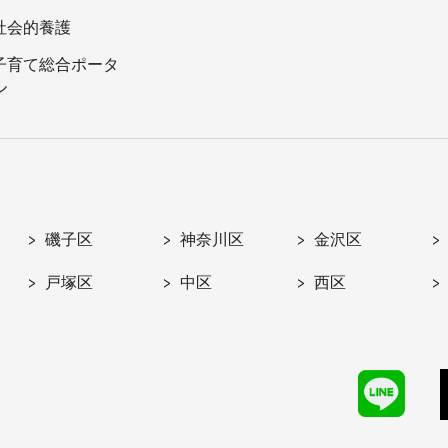
社会的養護
子育て総合ポータ
ル
磯子区
神奈川区
金沢区
戸塚区
中区
西区