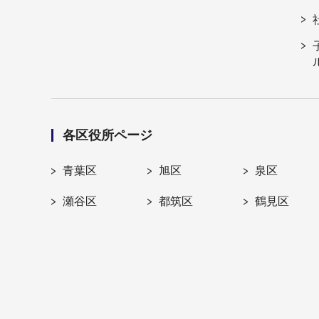
各区役所ページ
青葉区
旭区
泉区
瀬谷区
都筑区
鶴見区