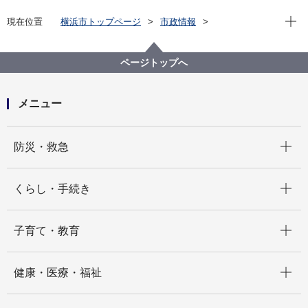
現在位
現在位置
横浜市トップページ
市政情報
広報・広聴・報道
記者発表
デジタル統括本部
記者発表 2022年度
【記者発表】デジタルによる創発・共創のマッチング
ページトップへ
プラットフォーム「YOKOHAMA Hack!」 キックオ
フイベント「Y-Hack! Gate」を開催します！
メニュー
開く
防災・救急
開く
くらし・手続き
開く
子育て・教育
開く
健康・医療・福祉
開く