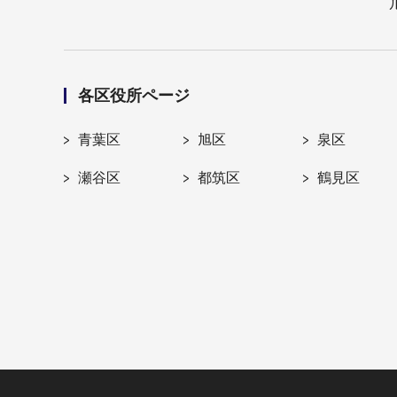
各区役所ページ
青葉区
旭区
泉区
瀬谷区
都筑区
鶴見区