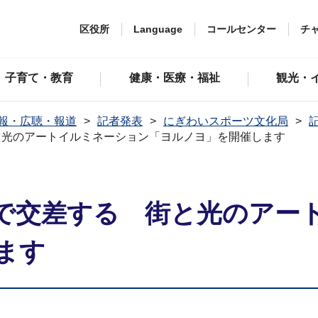
区役所
Language
コールセンター
チ
子育て・教育
健康・医療・福祉
観光・
報・広聴・報道
記者発表
にぎわいスポーツ文化局
記
と光のアートイルミネーション「ヨルノヨ」を開催します
で交差する 街と光のアー
ます