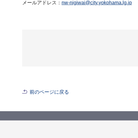
メールアドレス：
nw-nigiwai@city.yokohama.lg.jp
前のページに戻る