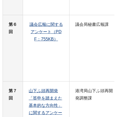
第６
議会広報に関する
議会局秘書広報課
回
アンケート（PD
F：755KB）
第７
山下ふ頭再開発
港湾局山下ふ頭再開
回
「答申を踏まえた
発調整課
基本的な方向性」
に関するアンケー