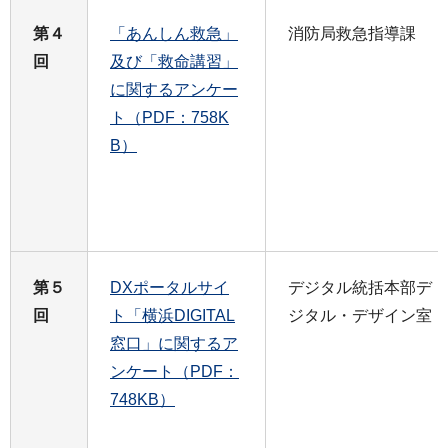
第４
「あんしん救急」
消防局救急指導課
回
及び「救命講習」
に関するアンケー
ト（PDF：758K
B）
第５
DXポータルサイ
デジタル統括本部デ
回
ト「横浜DIGITAL
ジタル・デザイン室
窓口」に関するア
ンケート（PDF：
748KB）