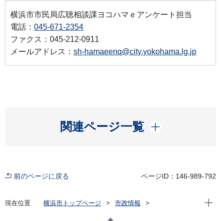
横浜市市民局広聴相談課ヨコハマｅアンケート担当
電話：
045-671-2354
ファクス：045-212-0911
メールアドレス：
sh-hamaeenq@city.yokohama.lg.jp
開く
関連ページ一覧
前のページに戻る
ページID：146-989-792
現在位
現在位置
横浜市トップページ
市政情報
広報・広聴・報道
広聴・パブリックコメント
ヨコハマｅアンケート
集計結果の活用状況