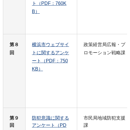
ト（PDF：760K
B）
第８
横浜市ウェブサイ
政策経営局広報・プ
回
トに関するアンケ
ロモーション戦略課
ート（PDF：750
KB）
第９
防犯意識に関する
市民局地域防犯支援
回
アンケート（PD
課