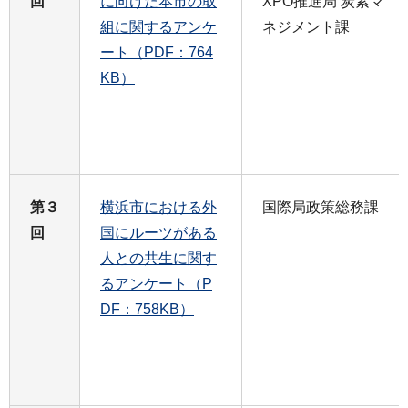
回
に向けた本市の取
XPO推進局 炭素マ
組に関するアンケ
ネジメント課
ート（PDF：764
KB）
第３
横浜市における外
国際局政策総務課
回
国にルーツがある
人との共生に関す
るアンケート（P
DF：758KB）