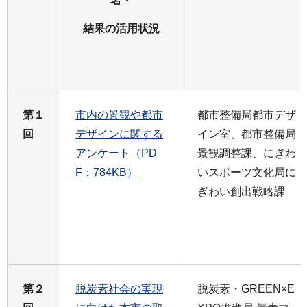
名・
結果の活用状況
第１
市内の景観や都市
都市整備局都市デザ
回
デザインに関する
イン室、都市整備局
アンケート（PD
景観調整課、にぎわ
F：784KB）
いスポーツ文化局に
ぎわい創出戦略課
第２
脱炭素社会の実現
脱炭素・GREEN×E