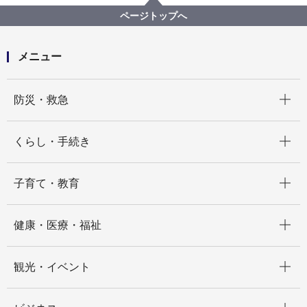
ヨコハマｅアンケート集計結果の活用状況（令和７年
ページトップへ
度）
メニュー
開く
防災・救急
開く
くらし・手続き
開く
子育て・教育
開く
健康・医療・福祉
開く
観光・イベント
開く