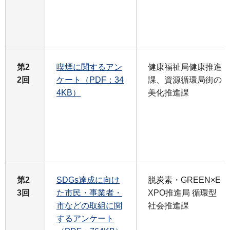
第2
喫煙に関するアン
健康福祉局健康推進
2回
ケート（PDF：34
課、資源循環局街の
4KB）
美化推進課
第2
SDGs達成に向け
脱炭素・GREEN×E
3回
た市民・事業者・
XPO推進局 循環型
市などの取組に関
社会推進課
するアンケート