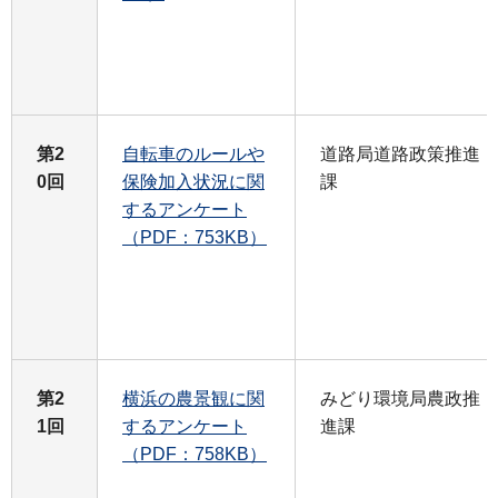
第2
自転車のルールや
道路局道路政策推進
0回
保険加入状況に関
課
するアンケート
（PDF：753KB）
第2
横浜の農景観に関
みどり環境局農政推
1回
するアンケート
進課
（PDF：758KB）