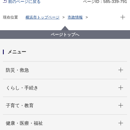
前のページに戻る
ページID：585-339-791
現在位
現在位置
横浜市トップページ
市政情報
行政運営・監査
情報公開・個人情報保護
情報公開制度
横浜市情報公開・個人情報保護審査会
議事録
ページトップへ
審査会議事録一覧(平成29年度)
メニュー
開く
防災・救急
開く
くらし・手続き
開く
子育て・教育
開く
健康・医療・福祉