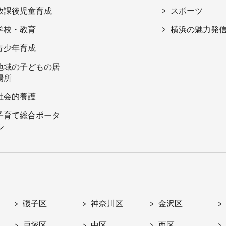
放課後児童育成
スポーツ
学校・教育
横浜の魅力発
青少年育成
地域の子どもの居
場所
社会的養護
子育て総合ポータ
ル
磯子区
神奈川区
金沢区
戸塚区
中区
西区