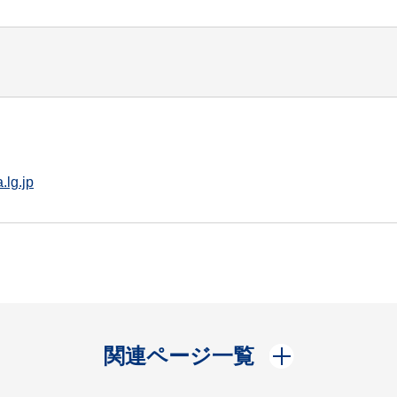
lg.jp
開く
関連ページ一覧