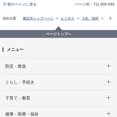
前のページに戻る
ページID：711-000-593
現在位
現在位置
横浜市トップページ
ビジネス
入札・契約
その他の契約情報
ページトップへ
メニュー
開く
防災・救急
開く
くらし・手続き
開く
子育て・教育
開く
健康・医療・福祉