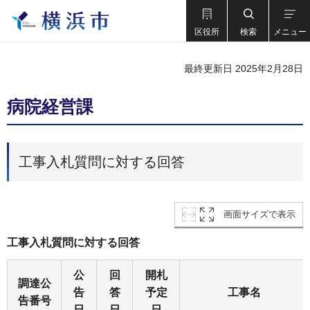
区役所
検索
メニュー
最終更新日 2025年2月28日
病院経営課
工事入札質問に対する回答
画面サイズで表示
工事入札質問に対する回答
公
回
開札
調達公
告
答
予定
工事名
告番号
日
日
日