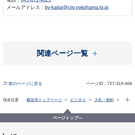
メールアドレス：
by-kaitai@city.yokohama.lg.jp
開く
関連ページ一覧
前のページに戻る
ページID：727-319-404
現在位
現在位置
横浜市トップページ
ビジネス
入札・契約
電子入札システム（工事契約）
質問回答
2024年度
医療局病院経営本部
病院経営課
ページトップへ