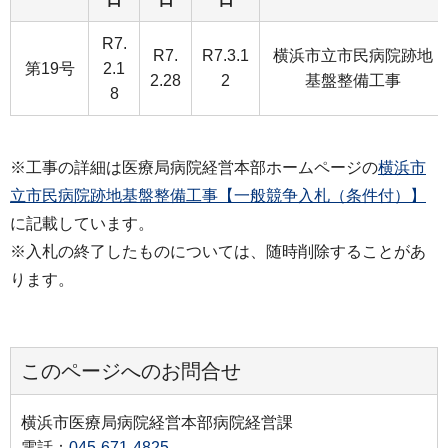
R7.
R7.
R7.3.1
横浜市立市民病院跡地
第19号
2.1
2.28
2
基盤整備工事
8
※工事の詳細は医療局病院経営本部ホームページの
横浜市
立市民病院跡地基盤整備工事【一般競争入札（条件付）】
に記載しています。
※入札の終了したものについては、随時削除することがあ
ります。
このページへのお問合せ
横浜市医療局病院経営本部病院経営課
電話：
045-671-4825