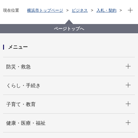
現在位
現在位置
横浜市トップページ
ビジネス
入札・契約
電子入札システム（工事契約）
質問回答
2022年度
港湾局
ページトップへ
メニュー
開く
防災・救急
開く
くらし・手続き
開く
子育て・教育
開く
健康・医療・福祉
開く