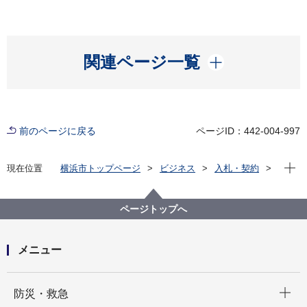
開く
関連ページ一覧
前のページに戻る
ページID：442-004-997
現在位
現在位置
横浜市トップページ
ビジネス
入札・契約
電子入札システム（工事契約）
質問回答
2019年度
みどり環境局
ページトップへ
メニュー
開く
防災・救急