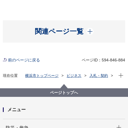
開く
関連ページ一覧
前のページに戻る
ページID：594-846-884
現在位
現在位置
横浜市トップページ
ビジネス
入札・契約
プロポーザル等の発注情報
2026年度
その他の業務
医療局病院経営本部
【入札結果公表】横浜市立脳卒中・神経脊椎センター
ページトップへ
テレビシステム及びランドリー設置・運営事業
メニュー
開く
防災・救急