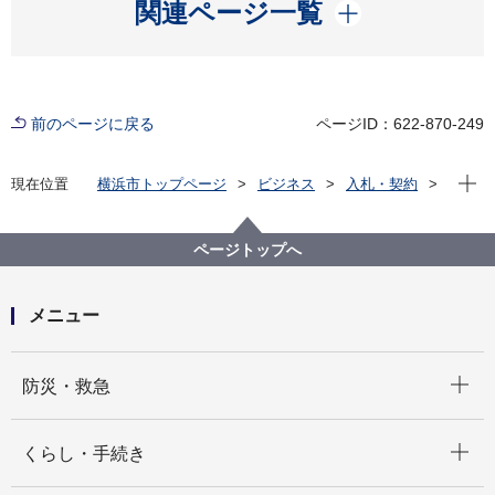
開く
関連ページ一覧
前のページに戻る
ページID：622-870-249
現在位
現在位置
横浜市トップページ
ビジネス
入札・契約
プロポーザル等の発注情報
2026年度
委託
教育委員会事務局
【入札結果掲載】【公募型指名競争入札】横浜市立み
ページトップへ
なと総合高等学校CALLシステム機器設置及び設定委託
メニュー
開く
防災・救急
開く
くらし・手続き