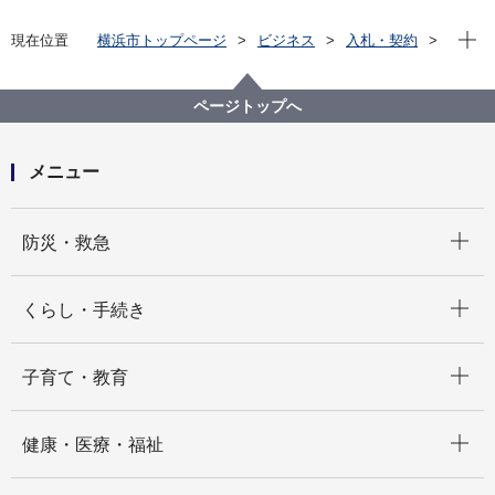
現在位
現在位置
横浜市トップページ
ビジネス
入札・契約
プロポーザル等の発注情報
2026年度
委託
医療局
【入札結果掲載】【公募型指名競争入札】令和８年度
ページトップへ
市民エイズ・ＨＩＶ啓発及び情報提供事業委託
メニュー
開く
防災・救急
開く
くらし・手続き
開く
子育て・教育
開く
健康・医療・福祉
開く