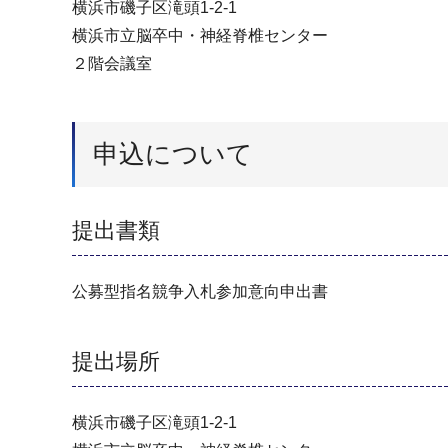
横浜市磯子区滝頭1-2-1
横浜市立脳卒中・神経脊椎センター
２階会議室
申込について
提出書類
公募型指名競争入札参加意向申出書
提出場所
横浜市磯子区滝頭1-2-1