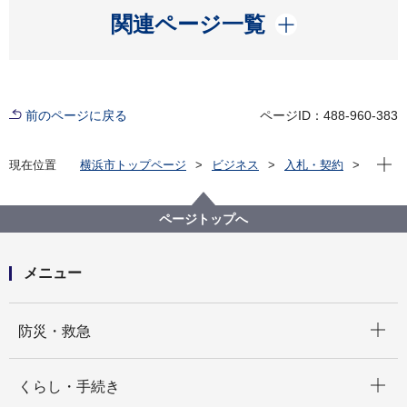
開く
関連ページ一覧
前のページに戻る
ページID：488-960-383
現在位
現在位置
横浜市トップページ
ビジネス
入札・契約
プロポーザル等の発注情報
2026年度
賃貸等
ページトップへ
メニュー
開く
防災・救急
開く
くらし・手続き