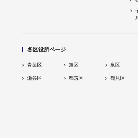
各区役所ページ
青葉区
旭区
泉区
瀬谷区
都筑区
鶴見区