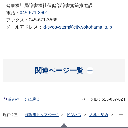
健康福祉局障害福祉保健部障害施策推進課
電話：
045-671-3601
ファクス：045-671-3566
メールアドレス：
kf-syosystem@city.yokohama.lg.jp
開く
関連ページ一覧
前のページに戻る
ページID：515-057-024
現在位
現在位置
横浜市トップページ
ビジネス
入札・契約
プロポーザル等の発注情報
2025年度
その他の業務
健康福祉局