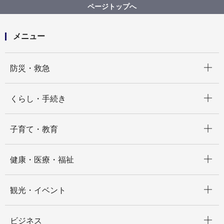
【入札結果公表】【公募型指名競争入札】令和７年度
ページトップへ
障害福祉サービス及び障害児通所支援の支給決定関係
業務に係る労働者派遣
メニュー
開く
防災・救急
開く
くらし・手続き
開く
子育て・教育
開く
健康・医療・福祉
開く
観光・イベント
開く
ビジネス