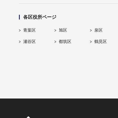
各区役所ページ
青葉区
旭区
泉区
瀬谷区
都筑区
鶴見区