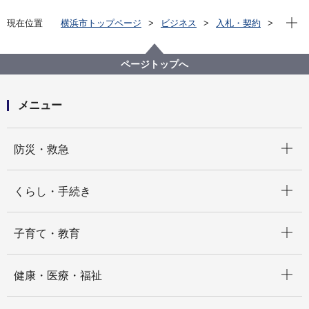
現在位
現在位置
横浜市トップページ
ビジネス
入札・契約
プロポーザル等の発注情報
2025年度
設計・測量等
保土ケ谷区
ページトップへ
メニュー
開く
防災・救急
開く
くらし・手続き
開く
子育て・教育
開く
健康・医療・福祉
開く