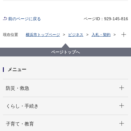
前のページに戻る
ページID：929-145-816
現在位
現在位置
横浜市トップページ
ビジネス
入札・契約
プロポーザル等の発注情報
2025年度
委託
医療局病院経営本部
【市民病院】令和７年度放射線被ばく線量測定業務委
ページトップへ
託
メニュー
開く
防災・救急
開く
くらし・手続き
開く
子育て・教育