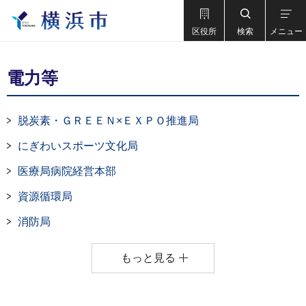
区役所
検索
メニュー
電力等
脱炭素・ＧＲＥＥＮ×ＥＸＰＯ推進局
にぎわいスポーツ文化局
医療局病院経営本部
資源循環局
消防局
もっと見る