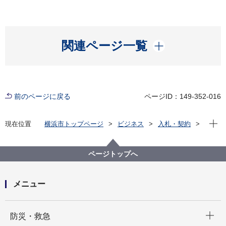
開く
関連ページ一覧
前のページに戻る
ページID：149-352-016
現在位
現在位置
横浜市トップページ
ビジネス
入札・契約
プロポーザル等の発注情報
2025年度
電力等
ページトップへ
メニュー
開く
防災・救急