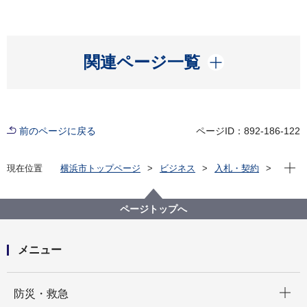
開く
関連ページ一覧
前のページに戻る
ページID：892-186-122
現在位
現在位置
横浜市トップページ
ビジネス
入札・契約
プロポーザル等の発注情報
2025年度
賃貸等
ページトップへ
メニュー
開く
防災・救急