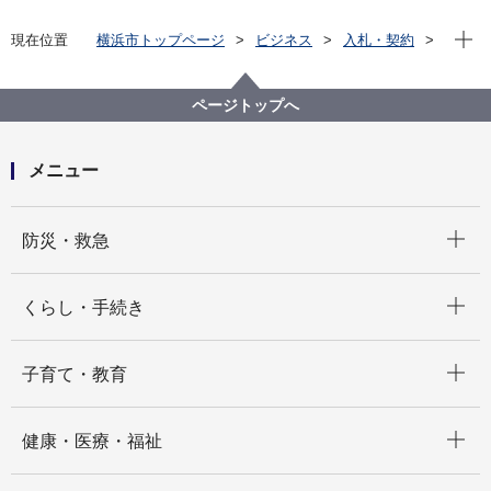
現在位
現在位置
横浜市トップページ
ビジネス
入札・契約
プロポーザル等の発注情報
2025年度
物品
議会局
【入札結果掲載】 moreNOTE（富士ソフト株式会社）
ページトップへ
の月額利用等について
メニュー
開く
防災・救急
開く
くらし・手続き
開く
子育て・教育
開く
健康・医療・福祉
開く