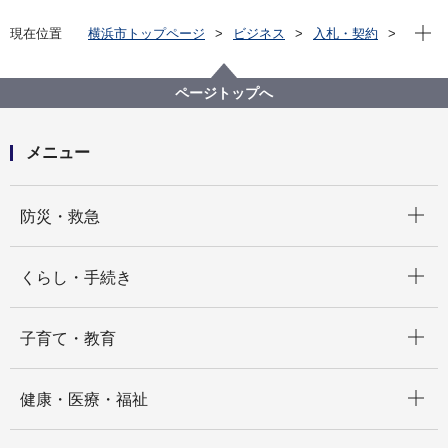
現在位
現在位置
横浜市トップページ
ビジネス
入札・契約
プロポーザル等の発注情報
2024年度
緊急を要する契約の締結結果
にぎわいスポーツ文化局
ページトップへ
メニュー
開く
防災・救急
開く
くらし・手続き
開く
子育て・教育
開く
健康・医療・福祉
開く