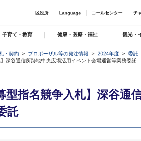
区役所
Language
コールセンター
チ
子育て・教育
健康・医療・福祉
観光・
札・契約
プロポーザル等の発注情報
2024年度
委託
札】深谷通信所跡地中央広場活用イベント会場運営等業務委託
募型指名競争入札】深谷通
委託