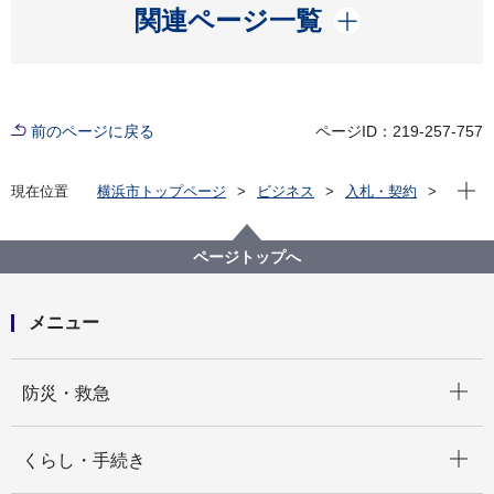
開く
関連ページ一覧
前のページに戻る
ページID：219-257-757
現在位
現在位置
横浜市トップページ
ビジネス
入札・契約
プロポーザル等の発注情報
2024年度
賃貸等
都筑区
ページトップへ
メニュー
開く
防災・救急
開く
くらし・手続き