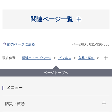
開く
関連ページ一覧
前のページに戻る
ページID：811-926-558
現在位
現在位置
横浜市トップページ
ビジネス
入札・契約
プロポーザル等の発注情報
2023年度
その他の業務
こども青少年局
【入札結果掲載】【一般競争入札】こども青少年局中
ページトップへ
央児童相談所及び西部児童相談所飲料自動販売機設置
事業者の募集について
メニュー
開く
防災・救急