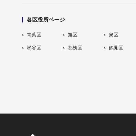
各区役所ページ
青葉区
旭区
泉区
瀬谷区
都筑区
鶴見区