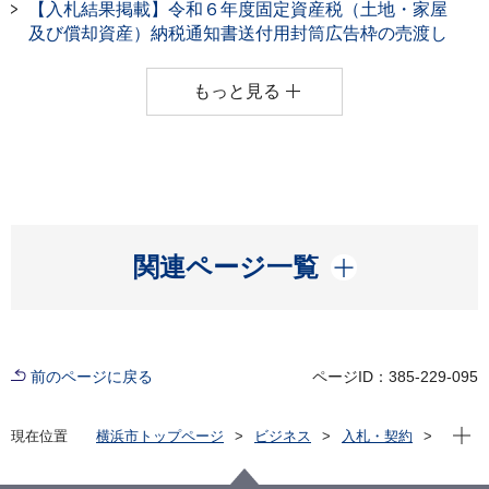
【入札結果掲載】令和６年度固定資産税（土地・家屋
及び償却資産）納税通知書送付用封筒広告枠の売渡し
もっと見る
開く
関連ページ一覧
前のページに戻る
ページID：385-229-095
現在位
現在位置
横浜市トップページ
ビジネス
入札・契約
プロポーザル等の発注情報
2023年度
委託
行財政局